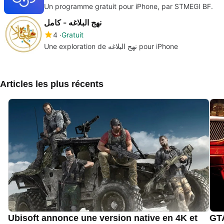
Un programme gratuit pour iPhone, par STMEGI BF.
نهج البلاغه - کامل
4
Gratuit
Une exploration de نهج البلاغه pour iPhone
Articles les plus récents
Ubisoft annonce une version native en 4K et
GTA