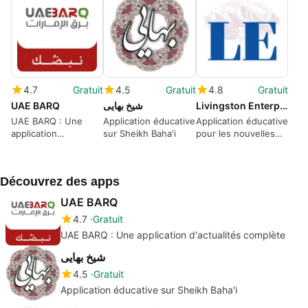
4.7
Gratuit
4.5
Gratuit
4.8
Gratuit
UAE BARQ
شیخ بهایی
Livingston Enterprise
UAE BARQ : Une
Application éducative
Application éducative
application
sur Sheikh Baha'i
pour les nouvelles
d'actualités complète
locales
Découvrez des apps
UAE BARQ
4.7
Gratuit
UAE BARQ : Une application d'actualités complète
شیخ بهایی
4.5
Gratuit
Application éducative sur Sheikh Baha'i