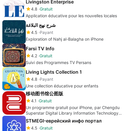
Livingston Enterprise
4.8
Gratuit
Application éducative pour les nouvelles locales
شرح نهج البلاغة
4.5
Payant
Exploration of Nahj al-Balagha on iPhone
Farsi TV Info
4.2
Gratuit
Suivi des Programmes TV Persans
Living Lights Collection 1
4.8
Payant
Une collection éducative pour enfants
移动图书馆公图版
4.1
Gratuit
Un programme gratuit pour iPhone, par Chengdu
Superstar Digital Library Information Technology
Co.Ltd.
STMEGI-еврейский инфo портал
4.5
Gratuit